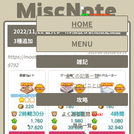
メ
メ
ニ
ニ
HOME
ュ
ュ
2022/11/22 最大レベル解放＆新規限定商品
ー
ー
3種追加
MENU
を
を
2023-09-18
2026-03-23
開
閉
https://moot.us/lounges/413/boards/1986/posts/545
雑記
8792
く
じ
る
全ての記事一覧
マイコンビニとは
攻略
よくある質問
check!
商品一覧