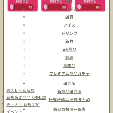
菓子
ラーメン
雑貨
アイス
ドリンク
新鮮
★6商品
調理
高級品
プレミアム商品ガチャ
研究所
最大レベル解放
新商品研究所
新規限定商品 3種追加
研究所商品 材料まとめ
売上大会 新規NPC
商品の数値一覧表
イベント