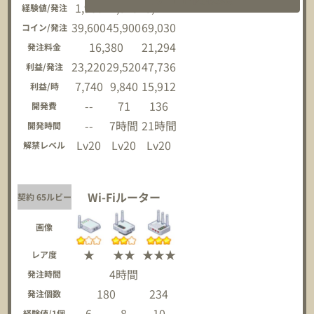
1,980
2,340
3,744
経験値/発注
39,600
45,900
69,030
コイン/発注
16,380
21,294
発注料金
23,220
29,520
47,736
利益/発注
7,740
9,840
15,912
利益/時
--
71
136
開発費
--
7時間
21時間
開発時間
Lv20
Lv20
Lv20
解禁レベル
Wi-Fiルーター
契約 65ルビー
画像
★
★★
★★★
レア度
4時間
発注時間
180
234
発注個数
6
8
10
経験値/1個