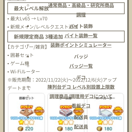
通常商品・高級品・研究所商品
最大レベル解放
調理
• 最大Lv65 → Lv70
バイト装飾
• 新規メイン/レベルクエスト追加
バイト装飾一覧
新規限定商品 3種追加
装飾ポイントシミュレーター
【カテゴリー/雑貨】
• 囲碁セット
バッジ
• ゲーム機
バッジ一覧
• Wi-Fiルーター
デコ
※販売期間：2022/11/22(火)～2022/12/6(火)アップ
陳列台デコ レベル別設置上限数
デートまで
調理商品/調理用デコについて
看板デコ
配送員
配送員