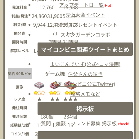
アップデート日一覧
Hot
12,760
16,588
発注料金
売上大会イベント
24,860
31,900
51,194
利益/発注
9,944
12,760
20,478
決済デコプレゼントイベント
利益/時
--
71
136
開発費
スキンガーデンコラボ
--
7時間
21時間
開発時間
マイコンビニ関連ツイートまとめ
Lv15
Lv15
Lv15
解禁レベル
まいこんでいず(公式4コマ漫画)
ゲーム機
伯父さんの呟き
契約 90ルビー
(マイコンビニ公式Twitter)
画像
攻略メモなど
★
★★
★★★
レア度
3時間
掲示板
発注時間
180個
234個
発注個数
質問・雑談・フレンド募集 掲示板
check!
11
13
16
経験値/1個
220
255
295
コイン/1個
サイト内検索