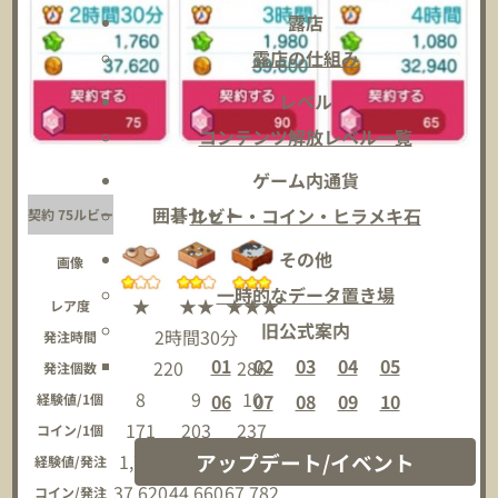
露店
露店の仕組み
レベル
コンテンツ解放レベル一覧
ゲーム内通貨
囲碁セット
ルビー・コイン・ヒラメキ石
契約 75ルビー
その他
画像
一時的なデータ置き場
★
★★
★★★
レア度
旧公式案内
2時間30分
発注時間
01
02
03
04
05
220
286
発注個数
8
9
10
06
07
08
09
10
経験値/1個
171
203
237
コイン/1個
アップデート/イベント
1,760
1,980
2,860
経験値/発注
37,620
44,660
67,782
コイン/発注