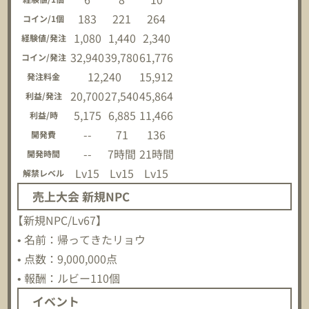
183
221
264
コイン/1個
1,080
1,440
2,340
経験値/発注
32,940
39,780
61,776
コイン/発注
12,240
15,912
発注料金
20,700
27,540
45,864
利益/発注
5,175
6,885
11,466
利益/時
--
71
136
開発費
--
7時間
21時間
開発時間
Lv15
Lv15
Lv15
解禁レベル
売上大会 新規NPC
【新規NPC/Lv67】
• 名前：帰ってきたリョウ
• 点数：9,000,000点
• 報酬：ルビー110個
イベント