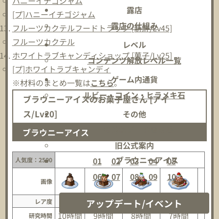
ハニーイチゴジャム
露店
[プ]ハニーイチゴジャム
露店の仕組み
フルーツカクテルフードトラック [新鮮/Lv45]
フルーツカクテル
レベル
ホワイトラブキャンディショップ [菓子/Lv25]
コンテンツ解放レベル一覧
[プ]ホワイトラブキャンディ
ゲーム内通貨
※材料のまとめ一覧は
こちら
。
ルビー・コイン・ヒラメキ石
ブラウニーアイスのお菓子屋さん [アイ
ス/Lv20]
その他
一時的なデータ置き場
ブラウニーアイス
旧公式案内
ブラウニーアイス
01
02
03
04
05
人気度：2500
06
07
08
09
10
画像
アップデート/イベント
レア度
★
★★
★★★
★★★★
★★
10時間
9時間
8時間
7時間
6
研究時間