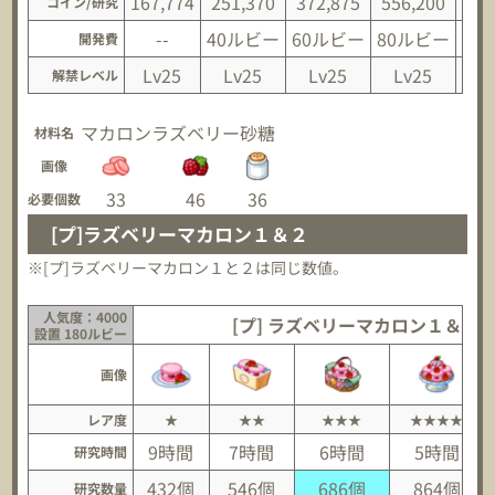
167,774
251,370
372,875
556,200
82
コイン/研究
--
40ルビー
60ルビー
80ルビー
10
開発費
Lv25
Lv25
Lv25
Lv25
L
解禁レベル
マカロン
ラズベリー
砂糖
材料名
画像
33
46
36
必要個数
[プ]ラズベリーマカロン１＆２
※[プ]ラズベリーマカロン１と２は同じ数値。
人気度：4000
[プ] ラズベリーマカロン１＆２
設置 180ルビー
画像
レア度
★
★★
★★★
★★★★
9時間
7時間
6時間
5時間
研究時間
432個
546個
686個
864個
研究数量