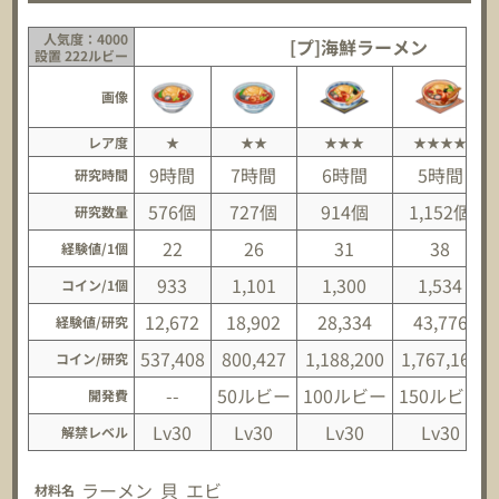
人気度：4000
[プ]海鮮ラーメン
設置 222ルビー
画像
レア度
★
★★
★★★
★★★★
9時間
7時間
6時間
5時間
研究時間
576個
727個
914個
1,152個
研究数量
22
26
31
38
経験値/1個
933
1,101
1,300
1,534
コイン/1個
12,672
18,902
28,334
43,776
経験値/研究
537,408
800,427
1,188,200
1,767,168
コイン/研究
--
50ルビー
100ルビー
150ルビー
開発費
Lv30
Lv30
Lv30
Lv30
解禁レベル
ラーメン
貝
エビ
材料名