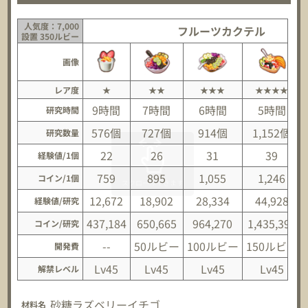
人気度：7,000
フルーツカクテル
設置 350ルビー
画像
レア度
★
★★
★★★
★★★★
9時間
7時間
6時間
5時間
研究時間
576個
727個
914個
1,152個
研究数量
22
26
31
39
経験値/1個
759
895
1,055
1,246
コイン/1個
12,672
18,902
28,334
44,928
経験値/研究
437,184
650,665
964,270
1,435,392
コイン/研究
--
50ルビー
100ルビー
150ルビー
開発費
Lv45
Lv45
Lv45
Lv45
解禁レベル
砂糖
ラズベリー
イチゴ
材料名