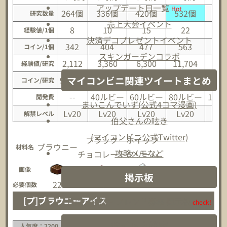
アップデート日一覧
Hot
264個
336個
420個
532個
67
研究数量
売上大会イベント
8
10
15
22
2
経験値/1個
決済デコプレゼントイベント
342
404
477
563
6
コイン/1個
スキンガーデンコラボ
2,112
3,360
6,300
11,704
18,
経験値/研究
マイコンビニ関連ツイートまとめ
90,288
135,744
200,340
299,516
446
コイン/研究
--
40ルビー
60ルビー
80ルビー
100
開発費
まいこんでいず(公式4コマ漫画)
Lv20
Lv20
Lv20
Lv20
Lv
解禁レベル
伯父さんの呟き
(マイコンビニ公式Twitter)
ブラック
ホイップ
ブラウニー
材料名
攻略メモなど
チョコレート
クリーム
画像
掲示板
22
25
34
必要個数
[プ]ブラウニーアイス
質問・雑談・フレンド募集 掲示板
check!
サイト内検索
人気度：2200