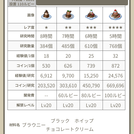
[プ]ブラウニーアイス
設置 110ルビー
画像
レア度
★
★★
★★★
★★★★
8時間
7時間
6時間
5時間
研究時間
384個
485個
610個
768個
研究数量
18
20
25
32
経験値/1個
530
626
739
872
コイン/1個
6,912
9,700
15,250
24,576
経験値/研究
203,520
303,610
450,790
669,696
コイン/研究
--
60ルビー
80ルビー
100ルビー
1
開発費
Lv20
Lv20
Lv20
Lv20
解禁レベル
ブラック
ホイップ
ブラウニー
材料名
チョコレート
クリーム