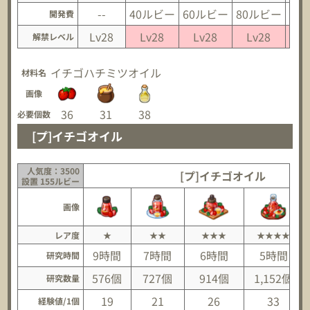
--
40ルビー
60ルビー
80ルビー
10
開発費
Lv28
Lv28
Lv28
Lv28
L
解禁レベル
イチゴ
ハチミツ
オイル
材料名
画像
36
31
38
必要個数
[プ]イチゴオイル
人気度：3500
[プ]イチゴオイル
設置 155ルビー
画像
レア度
★
★★
★★★
★★★★
9時間
7時間
6時間
5時間
研究時間
576個
727個
914個
1,152個
研究数量
19
21
26
33
経験値/1個