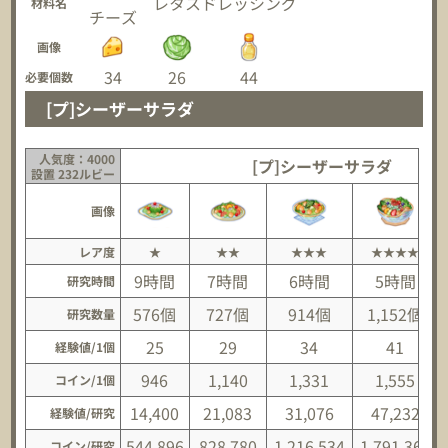
レタス
ドレッシング
材料名
チーズ
画像
34
26
44
必要個数
[プ]シーザーサラダ
人気度：4000
[プ]シーザーサラダ
設置 232ルビー
画像
レア度
★
★★
★★★
★★★★
9時間
7時間
6時間
5時間
研究時間
576個
727個
914個
1,152個
研究数量
25
29
34
41
経験値/1個
946
1,140
1,331
1,555
コイン/1個
14,400
21,083
31,076
47,232
経験値/研究
544,896
828,780
1,216,534
1,791,360
コイン/研究