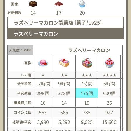
画像
14
17
20
必要個数
ラズベリーマカロン製菓店 [菓子/Lv25]
ラズベリーマカロン
ラズベリーマカロン
人気度：2500
画像
レア度
★
★★
★★★
★★★★
★
12時間
9時間
7時間
6時間
研究時間
298個
378個
475個
600個
7
研究数量
10
14
19
26
経験値/1個
563
665
785
927
1
コイン/1個
2,980
5,292
9,025
15,600
23
経験値/研究