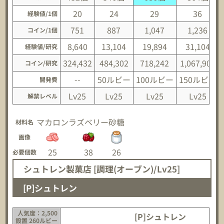
20
24
29
36
経験値/1個
751
887
1,047
1,236
コイン/1個
8,640
13,104
19,894
31,104
経験値/研究
324,432
484,302
718,242
1,067,904
コイン/研究
--
50ルビー
100ルビー
150ルビー
開発費
Lv25
Lv25
Lv25
Lv25
解禁レベル
マカロン
ラズベリー
砂糖
材料名
画像
25
38
26
必要個数
シュトレン製菓店 [調理(オーブン)/Lv25]
[P]シュトレン
人気度：2,500
[P]シュトレン
設置 260ルビー