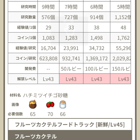
9時間
7時間
6時間
5時間
研究時間
576個
727個
914個
1,152個
研究数量
29
33
38
48
経験値/1個
1,083
1,283
1,498
1,762
コイン/1個
16,704
23,991
34,732
55,296
経験値/研究
623,808
932,741
1,369,172
2,029,824
コイン/研究
--
50ルビー
100ルビー
150ルビー
開発費
Lv43
Lv43
Lv43
Lv43
解禁レベル
ハチミツ
イチゴ
砂糖
材料名
画像
65
70
66
必要個数
フルーツカクテルフードトラック [新鮮/Lv45]
フルーツカクテル