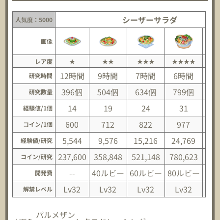
シーザーサラダ
人気度：5000
画像
レア度
★
★★
★★★
★★★★
★
12時間
9時間
7時間
6時間
研究時間
396個
504個
634個
799個
1,
研究数量
14
19
24
31
経験値/1個
600
712
822
977
1
コイン/1個
5,544
9,576
15,216
24,769
36
経験値/研究
237,600
358,848
521,148
780,623
1,1
コイン/研究
--
40ルビー
60ルビー
80ルビー
10
開発費
Lv32
Lv32
Lv32
Lv32
L
解禁レベル
パルメザン