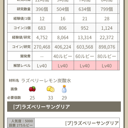
396個
504個
634個
799個
1,
研究数量
12
16
21
28
経験値/1個
683
806
952
1,124
1
コイン/1個
4,752
8,064
13,314
22,372
34
経験値/研究
270,468
406,224
603,568
898,076
1,3
コイン/研究
--
40ルビー
60ルビー
80ルビー
10
開発費
Lv40
Lv40
Lv40
Lv40
L
解禁レベル
ラズベリー
レモン
炭酸水
材料名
画像
25
33
29
必要個数
[プ]ラズベリーサングリア
人気度：5000
[プ]ラズベリーサングリア
設置 275ルビー