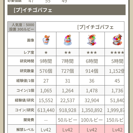
47
55
49
必要個数
[プ]イチゴパフェ
人気度：5000
[プ]イチゴパフェ
設置 300ルビー
画像
レア度
★
★★
★★★
★★★★
9時間
7時間
6時間
5時間
研究時間
576個
727個
914個
1,152個
研究数量
27
31
36
45
経験値/1個
1,065
1,264
1,478
1,736
コイン/1個
15,552
22,537
32,904
51,840
経験値/研究
613,440
918,928
1,350,892
1,999,872
コイン/研究
--
50ルビー
100ルビー
150ルビー
開発費
Lv42
Lv42
Lv42
Lv42
解禁レベル