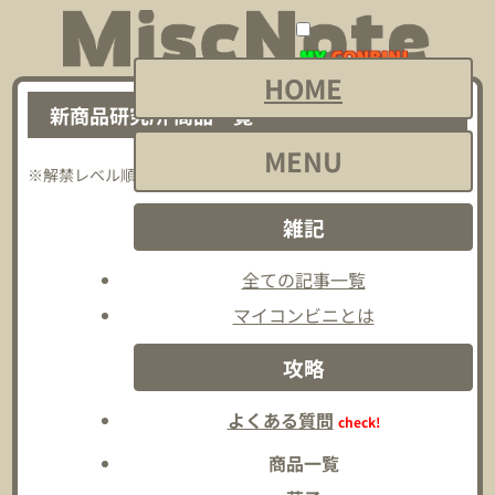
メ
メ
ニ
ニ
HOME
ュ
ュ
新商品研究所 商品一覧
ー
ー
MENU
2018-12-27
2026-08-01
を
を
※解禁レベル順
開
閉
雑記
く
じ
る
全ての記事一覧
マイコンビニとは
攻略
よくある質問
check!
商品一覧