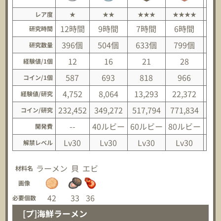
レア度
★
★★
★★★
★★★★
★
12時間
9時間
7時間
6時間
研究時間
396個
504個
633個
799個
1
研究数量
12
16
21
28
経験値/1個
587
693
818
966
1
コイン/1個
4,752
8,064
13,293
22,372
34
経験値/研究
232,452
349,272
517,794
771,834
1,1
コイン/研究
--
40ルビー
60ルビー
80ルビー
10
開発費
Lv30
Lv30
Lv30
Lv30
L
解禁レベル
ラーメン
貝
エビ
材料名
画像
42
33
36
必要個数
[プ]海鮮ラーメン