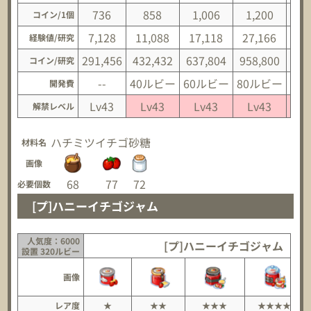
736
858
1,006
1,200
1
コイン/1個
7,128
11,088
17,118
27,166
40
経験値/研究
291,456
432,432
637,804
958,800
1,4
コイン/研究
--
40ルビー
60ルビー
80ルビー
10
開発費
Lv43
Lv43
Lv43
Lv43
L
解禁レベル
ハチミツ
イチゴ
砂糖
材料名
画像
68
77
72
必要個数
[プ]ハニーイチゴジャム
人気度：6000
[プ]ハニーイチゴジャム
設置 320ルビー
画像
レア度
★
★★
★★★
★★★★