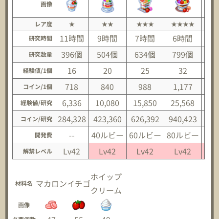
画像
レア度
★
★★
★★★
★★★★
★
11時間
9時間
7時間
6時間
研究時間
396個
504個
634個
799個
1,
研究数量
16
20
25
32
経験値/1個
718
840
988
1,177
1
コイン/1個
6,336
10,080
15,850
25,568
38
経験値/研究
284,328
423,360
626,392
940,423
1,3
コイン/研究
--
40ルビー
60ルビー
80ルビー
10
開発費
Lv42
Lv42
Lv42
Lv42
L
解禁レベル
ホイップ
マカロン
イチゴ
材料名
クリーム
画像