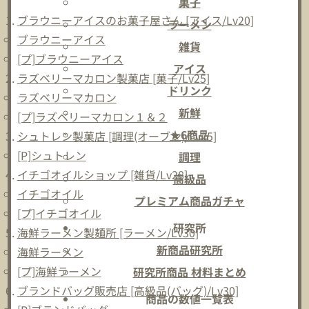
菓子
ブラウニーアイスのお菓子屋さん [アイス/Lv20]
ラーメン
ブラウニーアイス
雑貨
[プ]ブラウニーアイス
アイス
ラズベリーマカロン製菓店 [菓子/Lv25]
ドリンク
ラズベリーマカロン
新鮮
[プ]ラズベリーマカロン１＆２
★6商品
シュトレン製菓店 [調理(オーブン)/Lv25]
[P]シュトレン
調理
イチゴオイルショップ [雑貨/Lv28]
高級品
イチゴオイル
プレミアム商品ガチャ
[プ]イチゴオイル
研究所
海鮮ラーメン製麺所 [ラーメン/Lv30]
新商品研究所
海鮮ラーメン
[プ]海鮮ラーメン
研究所商品 材料まとめ
ブランドバッグ販売店 [高級品(バッグ)/Lv30]
商品の数値一覧表