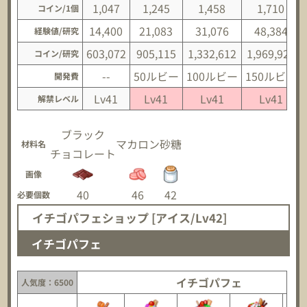
1,047
1,245
1,458
1,710
コイン/1個
14,400
21,083
31,076
48,384
経験値/研究
603,072
905,115
1,332,612
1,969,920
コイン/研究
--
50ルビー
100ルビー
150ルビー
開発費
Lv41
Lv41
Lv41
Lv41
解禁レベル
ブラック
マカロン
砂糖
材料名
チョコレート
画像
40
46
42
必要個数
イチゴパフェショップ [アイス/Lv42]
イチゴパフェ
イチゴパフェ
人気度：6500