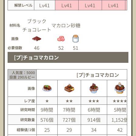
Lv41
Lv41
Lv41
Lv41
L
解禁レベル
ブラック
マカロン
砂糖
材料名
チョコレート
画像
46
52
51
必要個数
[プ]チョコマカロン
人気度：5000
[プ]チョコマカロン
設置 290ルビー
画像
レア度
★
★★
★★★
★★★★
9時間
7時間
6時間
5時間
研究時間
576個
727個
914個
1,152個
研究数量
25
29
34
42
経験値/1個