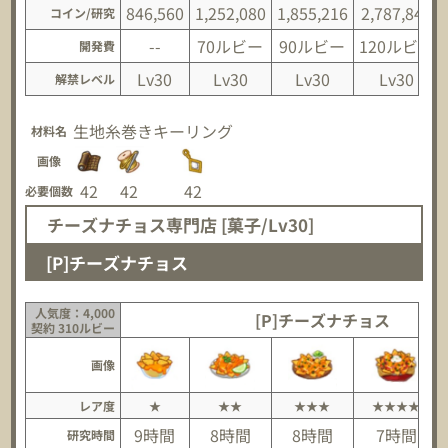
846,560
1,252,080
1,855,216
2,787,840
コイン/研究
--
70ルビー
90ルビー
120ルビー
開発費
Lv30
Lv30
Lv30
Lv30
解禁レベル
生地
糸巻き
キーリング
材料名
画像
42
42
42
必要個数
チーズナチョス専門店 [菓子/Lv30]
[P]チーズナチョス
人気度：4,000
[P]チーズナチョス
契約 310ルビー
画像
レア度
★
★★
★★★
★★★★
9時間
8時間
8時間
7時間
研究時間