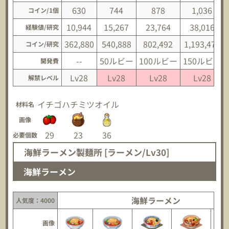
630
744
878
1,036
コイン/1個
10,944
15,267
23,764
38,016
経験値/研究
362,880
540,888
802,492
1,193,472
コイン/研究
--
50ルビー
100ルビー
150ルビー
開発費
Lv28
Lv28
Lv28
Lv28
解禁レベル
イチゴ
ハチミツ
オイル
材料名
画像
29
23
36
必要個数
海鮮ラーメン製麺所 [ラーメン/Lv30]
海鮮ラーメン
海鮮ラーメン
人気度：4000
画像