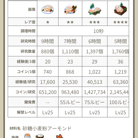
画像
レア度
★
★★
★★★
★★★★
10秒
調理時間
9時間
7時間
6時間
5時間
研究時間
880個
1,110個
1,397個
1,760個
研究数量
20
23
29
36
経験値/1個
740
868
1,022
1,219
コイン/1個
17,600
25,530
40,513
63,360
経験値/研究
651,200
963,480
1,427,734
2,145,440
コイン/研究
--
55ルビー
75ルビー
100ルビー
開発費
Lv25
Lv25
Lv25
Lv25
解禁レベル
砂糖
小麦粉
アーモンド
材料名
画像