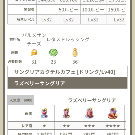
--
50ルビー
100ルビー
150ルビー
開発費
Lv32
Lv32
Lv32
Lv32
解禁レベル
パルメザン
レタス
ドレッシング
材料名
チーズ
画像
31
23
36
必要個数
サングリアカクテルカフェ [ドリンク/Lv40]
ラズベリーサングリア
ラズベリーサングリア
人気度：6000
画像
レア度
★
★★
★★★
★★★★
★
12時間
9時間
7時間
6時間
研究時間