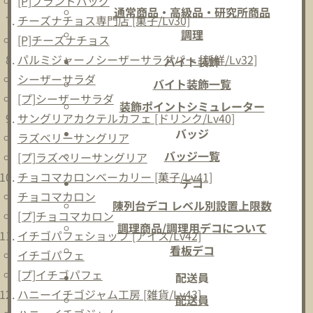
[P]ブランドバッグ
通常商品・高級品・研究所商品
チーズナチョス専門店 [菓子/Lv30]
調理
[P]チーズナチョス
パルミジャーノシーザーサラダバー [新鮮/Lv32]
バイト装飾
シーザーサラダ
バイト装飾一覧
[プ]シーザーサラダ
装飾ポイントシミュレーター
サングリアカクテルカフェ [ドリンク/Lv40]
バッジ
ラズベリーサングリア
バッジ一覧
[プ]ラズベリーサングリア
チョコマカロンベーカリー [菓子/Lv41]
デコ
チョコマカロン
陳列台デコ レベル別設置上限数
[プ]チョコマカロン
調理商品/調理用デコについて
イチゴパフェショップ [アイス/Lv42]
看板デコ
イチゴパフェ
[プ]イチゴパフェ
配送員
ハニーイチゴジャム工房 [雑貨/Lv43]
配送員