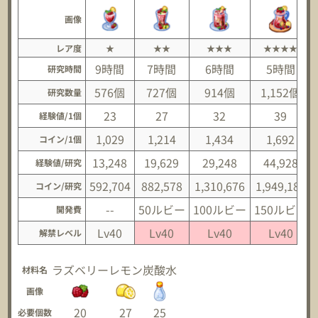
画像
レア度
★
★★
★★★
★★★★
9時間
7時間
6時間
5時間
研究時間
576個
727個
914個
1,152個
研究数量
23
27
32
39
経験値/1個
1,029
1,214
1,434
1,692
コイン/1個
13,248
19,629
29,248
44,928
経験値/研究
592,704
882,578
1,310,676
1,949,184
コイン/研究
--
50ルビー
100ルビー
150ルビー
開発費
Lv40
Lv40
Lv40
Lv40
解禁レベル
ラズベリー
レモン
炭酸水
材料名
画像
20
27
25
必要個数