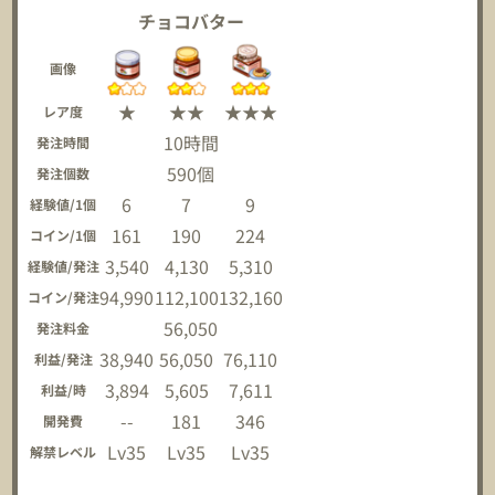
チョコバター
画像
★
★★
★★★
レア度
10時間
発注時間
590個
発注個数
6
7
9
経験値/1個
161
190
224
コイン/1個
3,540
4,130
5,310
経験値/発注
94,990
112,100
132,160
コイン/発注
56,050
発注料金
38,940
56,050
76,110
利益/発注
3,894
5,605
7,611
利益/時
--
181
346
開発費
Lv35
Lv35
Lv35
解禁レベル