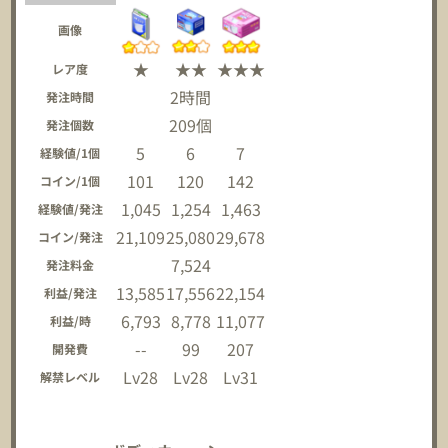
画像
★
★★
★★★
レア度
2時間
発注時間
209個
発注個数
5
6
7
経験値/1個
101
120
142
コイン/1個
1,045
1,254
1,463
経験値/発注
21,109
25,080
29,678
コイン/発注
7,524
発注料金
13,585
17,556
22,154
利益/発注
6,793
8,778
11,077
利益/時
--
99
207
開発費
Lv28
Lv28
Lv31
解禁レベル