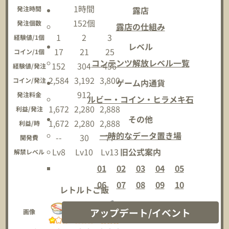
1時間
発注時間
露店
152個
発注個数
露店の仕組み
1
2
3
経験値/1個
レベル
17
21
25
コイン/1個
コンテンツ解放レベル一覧
152
304
456
経験値/発注
2,584
3,192
3,800
コイン/発注
ゲーム内通貨
912
発注料金
ルビー・コイン・ヒラメキ石
1,672
2,280
2,888
利益/発注
その他
1,672
2,280
2,888
利益/時
一時的なデータ置き場
--
30
77
開発費
Lv8
Lv10
Lv13
旧公式案内
解禁レベル
01
02
03
04
05
06
07
08
09
10
レトルトご飯
アップデート/イベント
画像