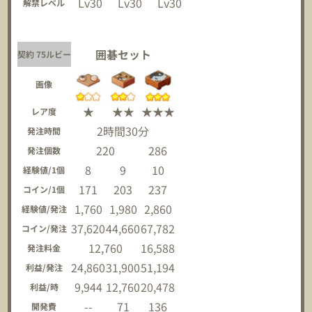
Lv30
Lv30
Lv30
解禁レベル
囲碁セット
契約 75ルビー
画像
★
★★
★★★
レア度
2時間30分
発注時間
220
286
発注個数
8
9
10
経験値/1個
171
203
237
コイン/1個
1,760
1,980
2,860
経験値/発注
37,620
44,660
67,782
コイン/発注
12,760
16,588
発注料金
24,860
31,900
51,194
利益/発注
9,944
12,760
20,478
利益/時
--
71
136
開発費