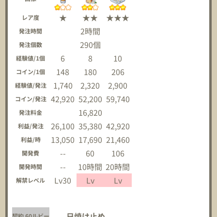
★
★★
★★★
レア度
2時間
発注時間
290個
発注個数
6
8
10
経験値/1個
148
180
206
コイン/1個
1,740
2,320
2,900
経験値/発注
42,920
52,200
59,740
コイン/発注
16,820
発注料金
26,100
35,380
42,920
利益/発注
13,050
17,690
21,460
利益/時
--
60
106
開発費
--
10時間
20時間
開発時間
Lv30
Lv
Lv
解禁レベル
日焼け止め
契約 60ルビー