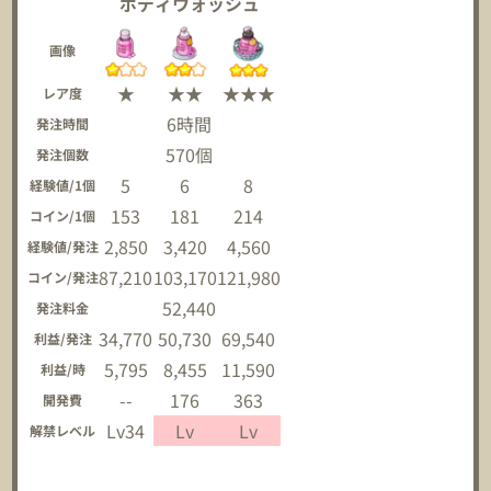
ボディウォッシュ
画像
★
★★
★★★
レア度
6時間
発注時間
570個
発注個数
5
6
8
経験値/1個
153
181
214
コイン/1個
2,850
3,420
4,560
経験値/発注
87,210
103,170
121,980
コイン/発注
52,440
発注料金
34,770
50,730
69,540
利益/発注
5,795
8,455
11,590
利益/時
--
176
363
開発費
Lv34
Lv
Lv
解禁レベル