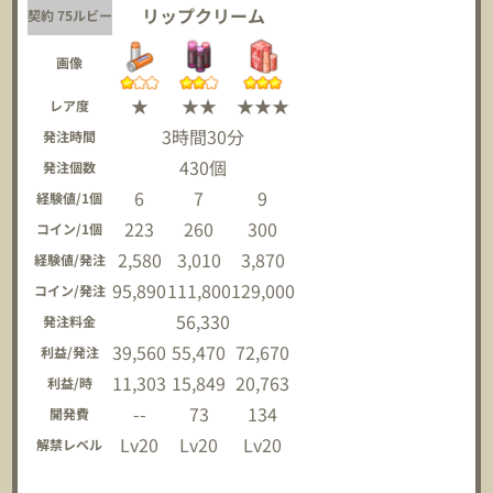
リップクリーム
契約 75ルビー
画像
★
★★
★★★
レア度
3時間30分
発注時間
430個
発注個数
6
7
9
経験値/1個
223
260
300
コイン/1個
2,580
3,010
3,870
経験値/発注
95,890
111,800
129,000
コイン/発注
56,330
発注料金
39,560
55,470
72,670
利益/発注
11,303
15,849
20,763
利益/時
--
73
134
開発費
Lv20
Lv20
Lv20
解禁レベル