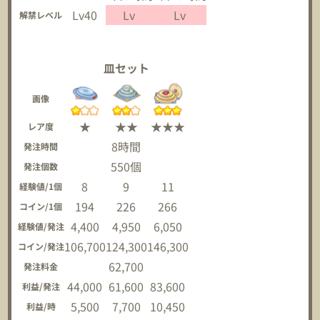
Lv40
Lv
Lv
解禁レベル
皿セット
画像
★
★★
★★★
レア度
8時間
発注時間
550個
発注個数
8
9
11
経験値/1個
194
226
266
コイン/1個
4,400
4,950
6,050
経験値/発注
106,700
124,300
146,300
コイン/発注
62,700
発注料金
44,000
61,600
83,600
利益/発注
5,500
7,700
10,450
利益/時