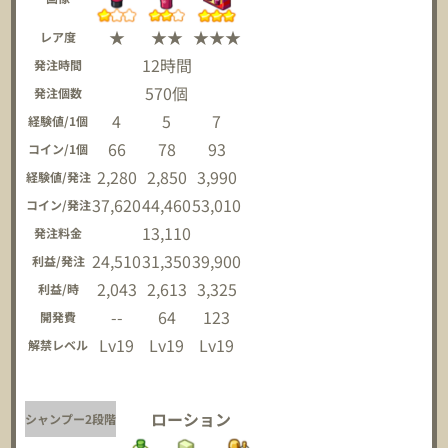
★
★★
★★★
レア度
12時間
発注時間
570個
発注個数
4
5
7
経験値/1個
66
78
93
コイン/1個
2,280
2,850
3,990
経験値/発注
37,620
44,460
53,010
コイン/発注
13,110
発注料金
24,510
31,350
39,900
利益/発注
2,043
2,613
3,325
利益/時
--
64
123
開発費
Lv19
Lv19
Lv19
解禁レベル
ローション
シャンプー2段階