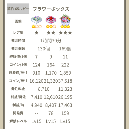
フラワーボックス
契約 65ルビー
画像
★
★★
★★★
レア度
1時間30分
発注時間
130個
169個
発注個数
7
9
11
経験値/1個
124
164
222
コイン/1個
910
1,170
1,859
経験値/発注
16,120
21,320
37,518
コイン/発注
8,710
11,323
発注料金
7,410
12,610
26,195
利益/発注
4,940
8,407
17,463
利益/時
--
78
159
開発費
Lv15
Lv15
Lv15
解禁レベル