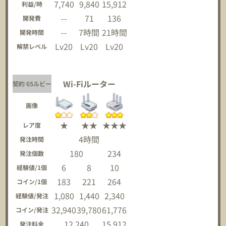
7,740
9,840
15,912
利益/時
--
71
136
開発費
--
7時間
21時間
開発時間
Lv20
Lv20
Lv20
解禁レベル
Wi-Fiルーター
契約 65ルビー
画像
★
★★
★★★
レア度
4時間
発注時間
180
234
発注個数
6
8
10
経験値/1個
183
221
264
コイン/1個
1,080
1,440
2,340
経験値/発注
32,940
39,780
61,776
コイン/発注
12,240
15,912
発注料金