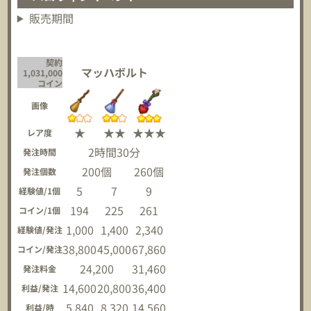
販売期間
契約
マッハボルト
1,031,000
コイン
画像
★
★★
★★★
レア度
2時間30分
発注時間
200個
260個
発注個数
5
7
9
経験値/1個
194
225
261
コイン/1個
1,000
1,400
2,340
経験値/発注
38,800
45,000
67,860
コイン/発注
24,200
31,460
発注料金
14,600
20,800
36,400
利益/発注
5,840
8,320
14,560
利益/時