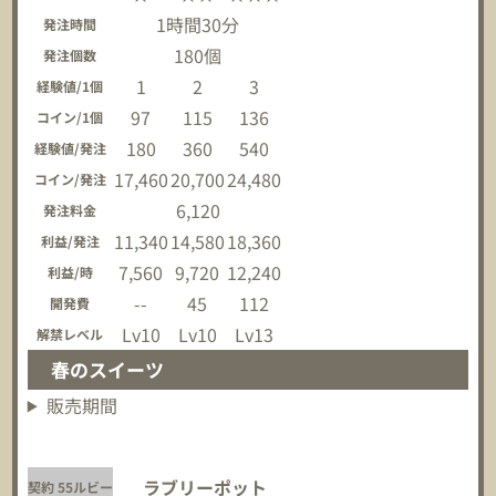
1時間30分
発注時間
180個
発注個数
1
2
3
経験値/1個
97
115
136
コイン/1個
180
360
540
経験値/発注
17,460
20,700
24,480
コイン/発注
6,120
発注料金
11,340
14,580
18,360
利益/発注
7,560
9,720
12,240
利益/時
--
45
112
開発費
Lv10
Lv10
Lv13
解禁レベル
春のスイーツ
販売期間
ラブリーポット
契約 55ルビー