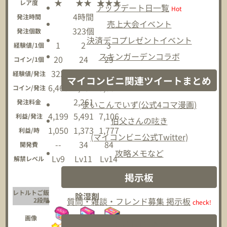
★
★★
★★★
レア度
アップデート日一覧
Hot
4時間
発注時間
売上大会イベント
323個
発注個数
決済デコプレゼントイベント
1
2
3
経験値/1個
スキンガーデンコラボ
20
24
29
コイン/1個
323
646
969
経験値/発注
マイコンビニ関連ツイートまとめ
6,460
7,752
9,367
コイン/発注
2,261
発注料金
まいこんでいず(公式4コマ漫画)
4,199
5,491
7,106
利益/発注
伯父さんの呟き
1,050
1,373
1,777
利益/時
(マイコンビニ公式Twitter)
--
34
84
開発費
攻略メモなど
Lv9
Lv11
Lv14
解禁レベル
掲示板
レトルトご飯
除湿剤
質問・雑談・フレンド募集 掲示板
2段階
check!
画像
サイト内検索