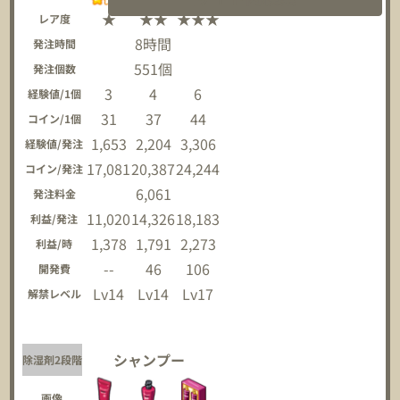
★
★★
★★★
レア度
8時間
発注時間
551個
発注個数
3
4
6
経験値/1個
31
37
44
コイン/1個
1,653
2,204
3,306
経験値/発注
17,081
20,387
24,244
コイン/発注
6,061
発注料金
11,020
14,326
18,183
利益/発注
1,378
1,791
2,273
利益/時
--
46
106
開発費
Lv14
Lv14
Lv17
解禁レベル
シャンプー
除湿剤2段階
画像