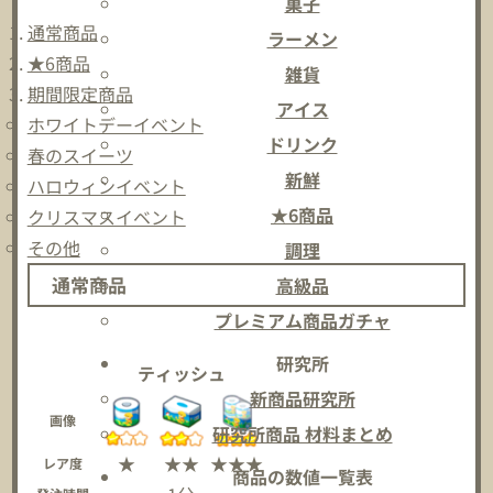
菓子
通常商品
ラーメン
★6商品
雑貨
期間限定商品
アイス
ホワイトデーイベント
ドリンク
春のスイーツ
新鮮
ハロウィンイベント
★6商品
クリスマスイベント
その他
調理
通常商品
高級品
プレミアム商品ガチャ
研究所
ティッシュ
新商品研究所
画像
研究所商品 材料まとめ
★
★★
★★★
レア度
商品の数値一覧表