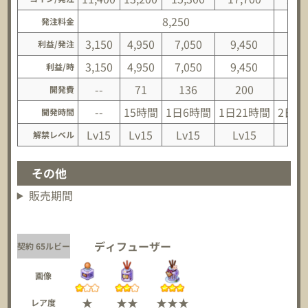
8,250
10,
発注料金
3,150
4,950
7,050
9,450
14,
利益/発注
3,150
4,950
7,050
9,450
14,
利益/時
--
71
136
200
26
開発費
--
15時間
1日6時間
1日21時間
2日1
開発時間
Lv15
Lv15
Lv15
Lv15
Lv
解禁レベル
その他
販売期間
ディフューザー
契約 65ルビー
画像
★
★★
★★★
レア度