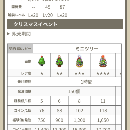
--
45
87
開発費
Lv20
Lv20
Lv20
解禁レベル
クリスマスイベント
販売期間
ミニツリー
契約 60ルビー
画像
レア度
★
★★
★★★
★★★★
★★★
1時間
発注時間
150個
18
発注個数
5
6
8
11
1
経験値/1個
76
88
102
118
13
コイン/1個
750
900
1,200
1,650
2,7
経験値/発注
11,400
13,200
15,300
17,700
25,
コイン/発注