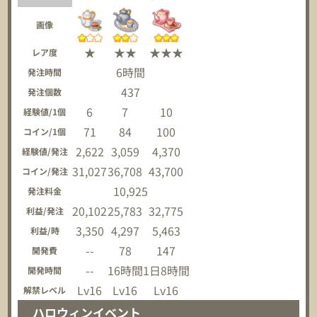
画像
★
★★
★★★
レア度
6時間
発注時間
437
発注個数
6
7
10
経験値/1個
71
84
100
コイン/1個
2,622
3,059
4,370
経験値/発注
31,027
36,708
43,700
コイン/発注
10,925
発注料金
20,102
25,783
32,775
利益/発注
3,350
4,297
5,463
利益/時
--
78
147
開発費
--
16時間
1日8時間
開発時間
Lv16
Lv16
Lv16
解禁レベル
ハロウィンイベント