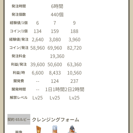
6時間
発注時間
440個
発注個数
6
7
9
経験値/1個
134
159
188
コイン/1個
2,640
3,080
3,960
経験値/発注
58,960
69,960
82,720
コイン/発注
19,360
発注料金
39,600
50,600
63,360
利益/発注
6,600
8,433
10,560
利益/時
--
124
237
開発費
--
1日1時間
2日2時間
開発時間
Lv25
Lv25
Lv25
解禁レベル
クレンジングフォーム
契約 65ルビー
画像