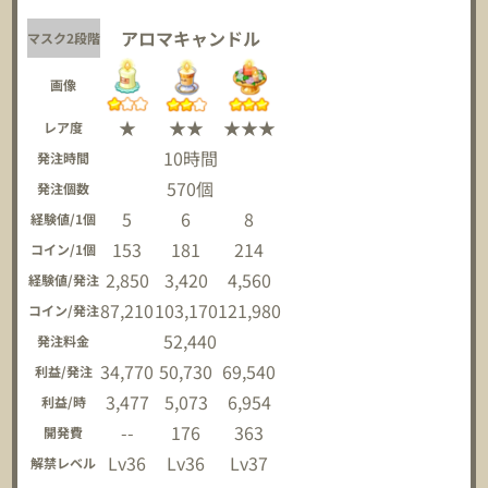
アロマキャンドル
マスク2段階
画像
★
★★
★★★
レア度
10時間
発注時間
570個
発注個数
5
6
8
経験値/1個
153
181
214
コイン/1個
2,850
3,420
4,560
経験値/発注
87,210
103,170
121,980
コイン/発注
52,440
発注料金
34,770
50,730
69,540
利益/発注
3,477
5,073
6,954
利益/時
--
176
363
開発費
Lv36
Lv36
Lv37
解禁レベル