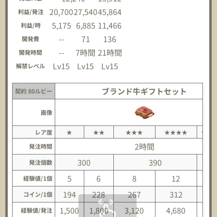
20,700
27,540
45,864
利益/発注
5,175
6,885
11,466
利益/時
--
71
136
開発費
--
7時間
21時間
開発時間
Lv15
Lv15
Lv15
解禁レベル
ブランド牛ギフトセット
契約 80ルビー
画像
レア度
★
★★
★★★
★★★★
★★
2時間
発注時間
300
390
5
発注個数
5
6
8
12
1
経験値/1個
194
228
267
312
3
コイン/1個
1,500
1,800
3,120
4,680
8,
経験値/発注