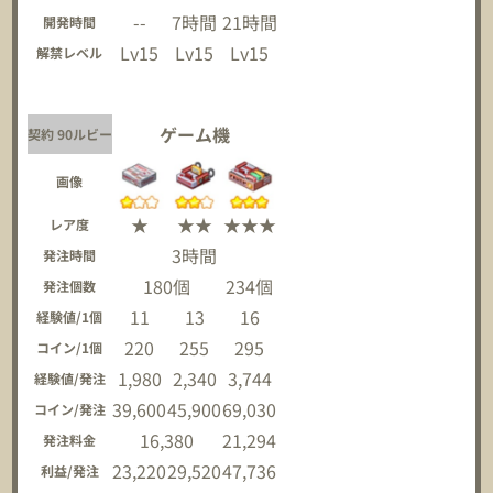
--
7時間
21時間
開発時間
Lv15
Lv15
Lv15
解禁レベル
ゲーム機
契約 90ルビー
画像
★
★★
★★★
レア度
3時間
発注時間
180個
234個
発注個数
11
13
16
経験値/1個
220
255
295
コイン/1個
1,980
2,340
3,744
経験値/発注
39,600
45,900
69,030
コイン/発注
16,380
21,294
発注料金
23,220
29,520
47,736
利益/発注