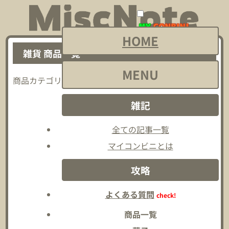
メ
メ
ニ
ニ
HOME
ュ
ュ
雑貨 商品一覧
ー
ー
MENU
2018-10-10
2026-08-01
を
を
商品カテゴリー：雑貨の商品一覧です。
開
閉
雑記
く
じ
る
全ての記事一覧
マイコンビニとは
攻略
よくある質問
check!
商品一覧