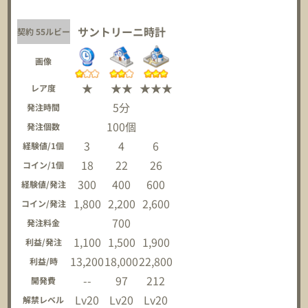
サントリーニ時計
契約 55ルビー
画像
★
★★
★★★
レア度
5分
発注時間
100個
発注個数
3
4
6
経験値/1個
18
22
26
コイン/1個
300
400
600
経験値/発注
1,800
2,200
2,600
コイン/発注
700
発注料金
1,100
1,500
1,900
利益/発注
13,200
18,000
22,800
利益/時
--
97
212
開発費
Lv20
Lv20
Lv20
解禁レベル