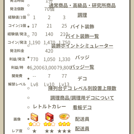
1分
発注時間
通常商品・高級品・研究所商品
70個
発注個数
調理
1
2
3
経験値/1個
17
21
25
コイン/1個
バイト装飾
70
140
210
経験値/発注
バイト装飾一覧
1,190
1,470
1,750
コイン/発注
装飾ポイントシミュレーター
420
発注料金
バッジ
770
1,050
1,330
利益/発注
バッジ一覧
46,200
63,000
79,800
利益/時
--
7
77
開発費
デコ
Lv8
Lv10
Lv13
解禁レベル
陳列台デコ レベル別設置上限数
調理商品/調理用デコについて
レトルトカレー
看板デコ
配送員
画像
配送員
★
★★
★★★
レア度