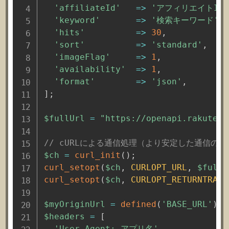
'affiliateId'
=>
'アフィリエイトID'
'keyword'
=>
'検索キーワード'
,
'hits'
=>
30
,
'sort'
=>
'standard'
,
'imageFlag'
=>
1
,
'availability'
=>
1
,
'format'
=>
'json'
,
]
;
$fullUrl
=
"https://openapi.rakuten.
// cURLによる通信処理（より安定した通信のた
$ch
=
curl_init
(
)
;
curl_setopt
(
$ch
,
CURLOPT_URL
,
$fullU
curl_setopt
(
$ch
,
CURLOPT_RETURNTRANS
$myOriginUrl
=
defined
(
'BASE_URL'
)
?
$headers
=
[
'User-Agent: アプリ名'
,