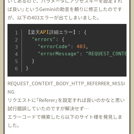
いてあるので、パラメータにアクセスキーを設定すれ
ば良い』というGeminiの助言を頼りに修正したのです
が、以下の403エラーが出てしまいました。
【楽天
API
詳細エラー】
:
{
"errors"
:
{
"errorCode"
:
403
,
"errorMessage"
:
"REQUEST_CONTEXT
}
}
REQUEST_CONTEXT_BODY_HTTP_REFERRER_MISSI
NG
リクエストに「Referer」を設定すれば良いのかなと思い
試行錯誤していたのですが解決せず…
エラーコードで検索したら以下のサイト様を発見しま
した。