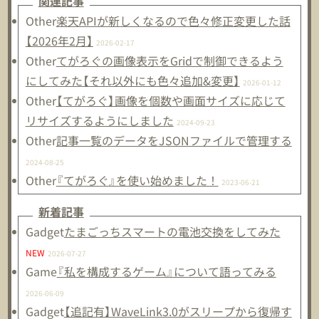
関連記事
Other
楽天APIが新しくなるので色々修正変更した話
【2026年2月】
2026-02-17
Other
てがろぐの画像表示をGridで制御できるよう
にしてみた【それ以外にも色々追加&変更】
2026-01-12
Other
【てがろぐ】画像を個数や画面サイズに応じて
リサイズするようにしました
2024-09-23
Other
記事一覧のデータをJSONファイルで管理する
2024-08-25
Other
『てがろぐ』を使い始めました！
2023-06-21
新着記事
Gadget
たまごっちスマートの電池交換をしてみた
NEW
2026-07-27
Game
『私を構成するゲーム』について語ってみる
2026-06-09
Gadget
【追記有】WaveLink3.0がスリープから復帰す