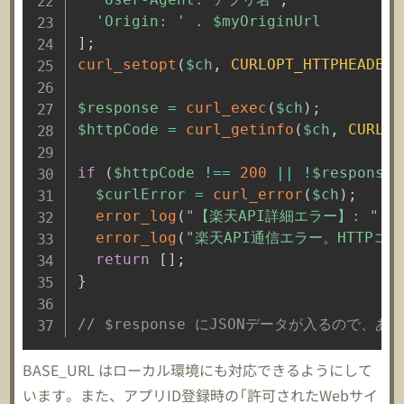
'Origin: '
.
$myOriginUrl
]
;
curl_setopt
(
$ch
,
CURLOPT_HTTPHEADER
,
$response
=
curl_exec
(
$ch
)
;
$httpCode
=
curl_getinfo
(
$ch
,
CURLIN
if
(
$httpCode
!==
200
||
!
$response
)
$curlError
=
curl_error
(
$ch
)
;
error_log
(
"【楽天API詳細エラー】: "
.
error_log
(
"楽天API通信エラー。HTTPコー
return
[
]
;
}
// $response にJSONデータが入るので、あとは
BASE_URL はローカル環境にも対応できるようにして
います。また、アプリID登録時の「許可されたWebサイ