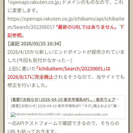
「openapi.rakuten.co.jp」ドメインのものなので、これ
に変更します。
https://openapi.rakuten.co.jp/ichibams/api/IchibaIte
m/Search/20220601?
*最新のURLではありません。下
記参照。
【追記 2026/05/25 10:34】
2026/4/10から新しいエンドポイントが提供されていま
した(今回も気付かなかった…)
上記に書いた
「IchibaItem/Search/20220601」は
2026/8/17に完全廃止
されるそうなので、当サイトでも
修正を行いました。
[重要][お知らせ] 2026-04-10 楽天市場系API... - 楽天ウェブ
サービスブログ
[重要][お知らせ] 2026-04-10 楽天市場系API 「タグ」廃止および「属性」
導入に伴うエンドポイント移行について楽天ウェブサービスセンター
rakuten-webservice.tumblr.com
をご利用いただき、ありがとうございます。 楽天市場における「タ
グ」機能の廃止、新しい「属性」機能の導入、および関連するAPIエンド
一応APIテストフォームで確認できるので、そちらの
ポイントの廃止スケジュールについてお知らせいたします。 告知日お
よび新バージョン提供開始日:...
URLも貼っておきます。