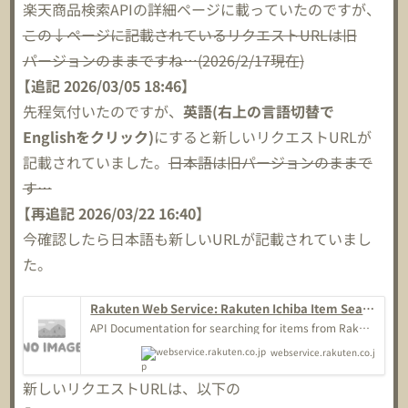
楽天商品検索APIの詳細ページに載っていたのですが、
この↓ページに記載されているリクエストURLは旧
パージョンのままですね…(2026/2/17現在)
【追記 2026/03/05 18:46】
先程気付いたのですが、
英語(右上の言語切替で
Englishをクリック)
にすると新しいリクエストURLが
記載されていました。
日本語は旧パージョンのままで
す…
【再追記 2026/03/22 16:40】
今確認したら日本語も新しいURLが記載されていまし
た。
Rakuten Web Service: Rakuten Ichiba Item Searc
h API (version:2026-04-01) | API
API Documentation for searching for items from Rakut
en Ichiba using keywords, genres, item codes, etc.
webservice.rakuten.co.j
p
新しいリクエストURLは、以下の