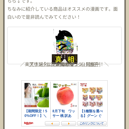
ちら↓です。
ちなみに紹介している商品はオススメの漫画です。面
白いので是非読んでみてください！
／楽天市場『お買い物マラソン』開催中！＼
プリンタニア・ニッポン(6) [ 迷子 ]
楽天市場
メルカリ
Amazon