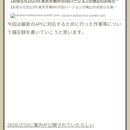
【お知らせ】02/09 楽天市場APIの旧バージョンが廃止のお知らせ
- 楽天ウェブサービスブログ
【お知らせ】02/09 楽天市場APIの旧バージョンが廃止のお知らせ楽天
ウェブサービスをご利用いただきありがとうございます。 以下のAPI
rakuten-webservice.tumblr.com
は廃止されるため、大変お手数をおかけし申し訳ございませんが新し
いバージョンへの切り替えをお願い致します。 注：旧バージョンのみ
今回は最新のAPIに対応するために行った作業等につい
が廃止され、新しいバージョンは引き続きご使用できます。 廃止日：
2026/05/13 廃止対象API： •...
て備忘録を書いていこうと思います。
2026/2/10に案内が公開されていたらしい