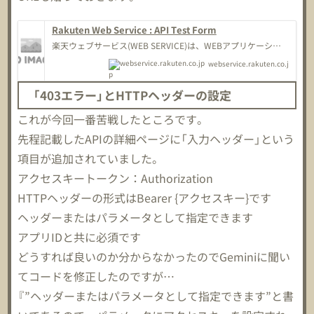
Rakuten Web Service : API Test Form
楽天ウェブサービス(WEB SERVICE)は、WEBアプリケーショ
ンを構築するデベロッパー向けのサイトです。楽天グループの
webservice.rakuten.co.j
データや機能を開発者様、企業の皆様にAPIやSDKを通じて提
p
供いたします。
「403エラー」とHTTPヘッダーの設定
これが今回一番苦戦したところです。
先程記載したAPIの詳細ページに「入力ヘッダー」という
項目が追加されていました。
アクセスキートークン：Authorization
HTTPヘッダーの形式はBearer {アクセスキー}です
ヘッダーまたはパラメータとして指定できます
アプリIDと共に必須です
どうすれば良いのか分からなかったのでGeminiに聞い
てコードを修正したのですが…
『”ヘッダーまたはパラメータとして指定できます”と書