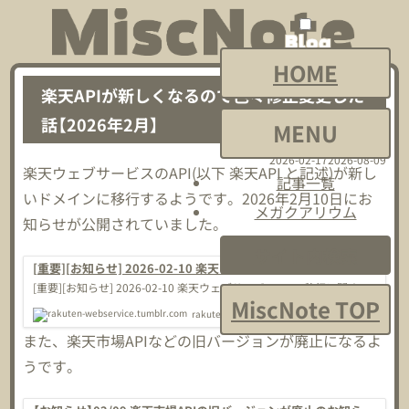
メ
メ
ニ
ニ
HOME
ュ
ュ
楽天APIが新しくなるので色々修正変更した
ー
ー
話【2026年2月】
MENU
を
を
2026-02-17
2026-08-09
開
閉
楽天ウェブサービスのAPI(以下 楽天API と記述)が新し
記事一覧
いドメインに移行するようです。2026年2月10日にお
く
じ
メガクアリウム
知らせが公開されていました。
る
サイト内検索
[重要][お知らせ] 2026-02-10 楽天ウェブサービスのAPI移行に
関するご案内 - 楽天ウェブサービスブログ
[重要][お知らせ] 2026-02-10 楽天ウェブサービスのAPI移行に関する
MiscNote TOP
ご案内...
rakuten-webservice.tumblr.com
また、楽天市場APIなどの旧バージョンが廃止になるよ
うです。