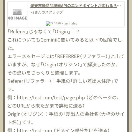
楽天市場商品検索APIのエンドポイントが変わるらし
いので修正しているが、403エラーになる
kaさんのスクラップ
zenn.dev
「Referer」じゃなくて「Origin」！？
これについてもGeminiに聞いてみると以下の回答でし
た。
エラーメッセージには「REFERRER（リファラー）」と出て
いますが、なぜ「Origin（オリジン）」で解決したのか、
その違いをざっくりと整理します。
Referer（リファラー）：手紙の「詳しい差出人住所」で
す。
例：https://test.com/test/page.php （どのページの、
どのURLから来たかまで詳細に送る）
Origin（オリジン）：手紙の「差出人の会社名（大枠のサイ
ト名）」です。
例：https://test.com （ドメイン部分だけを送る）