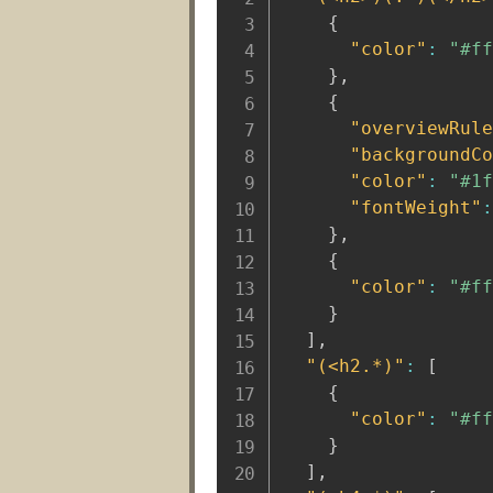
{
"color"
:
"#ff
}
,
{
"overviewRule
"backgroundCo
"color"
:
"#1f
"fontWeight"
:
}
,
{
"color"
:
"#ff
}
]
,
"(<h2.*)"
:
[
{
"color"
:
"#ff
}
]
,