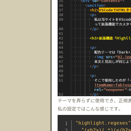
テーマを弄らずに使用でき、正規
私の設定ではこんな感じです。
"highlight.regexes"
"(<h2>)(.*)(</h2>