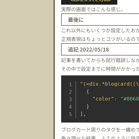
実際の画面ではこんな感じ。
最後に
これ以外にもいくつか設定したお
正規表現はちょっとコツがいるので
追記 2022/05/18
記事を書いてからも試行錯誤しな
その中で設定までに時間がかかっ
"(<div.*blogcard([\
{
"color"
:
"#0068
}
]
,
ブログカード周りのタグを一纏め
色々調べた結果、上↑のように設定