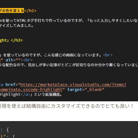
表現を使えば結構自由にカスタマイズできるのでとても良い！
:
{
)"
:
[