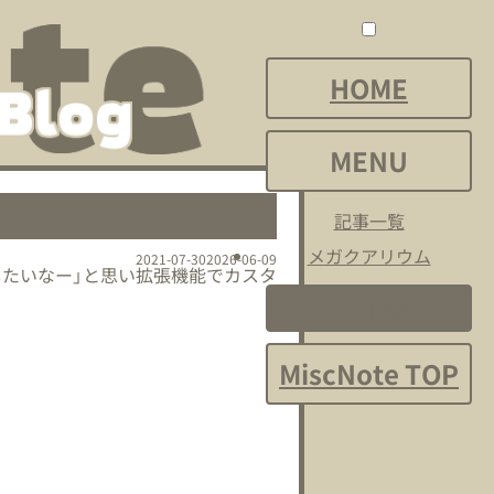
メ
メ
ニ
ニ
HOME
ュ
ュ
ー
ー
MENU
を
を
開
閉
記事一覧
く
じ
メガクアリウム
2021-07-30
2026-06-09
したいなー」と思い拡張機能でカスタ
る
サイト内検索
MiscNote TOP