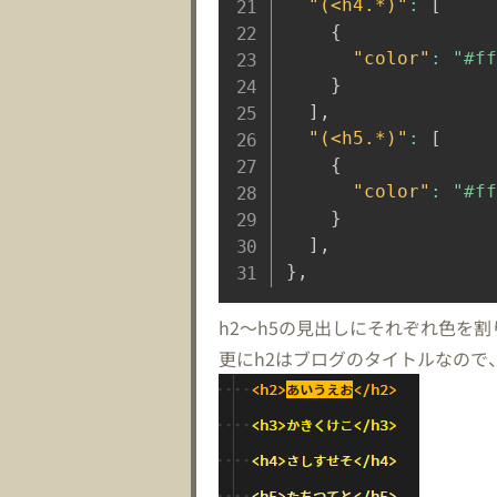
"(<h4.*)"
:
[
{
"color"
:
"#ff
}
]
,
"(<h5.*)"
:
[
{
"color"
:
"#ff
}
]
,
}
,
h2～h5の見出しにそれぞれ色を
更にh2はブログのタイトルなので