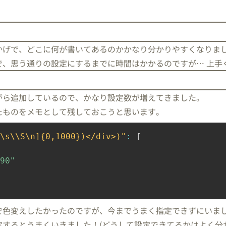
かげで、どこに何が書いてあるのかかなり分かりやすくなりま
、思う通りの設定にするまでに時間はかかるのですが… 上手
がら追加しているので、かなり設定数が増えてきました。
たものをメモとして残しておこうと思います。
\s\\S\n]{0,1000})</div>)"
:
[
90"
で色変えしたかったのですが、今までうまく指定できずにいま
するとうまくいきました！(どうして設定できてるかはよく分か