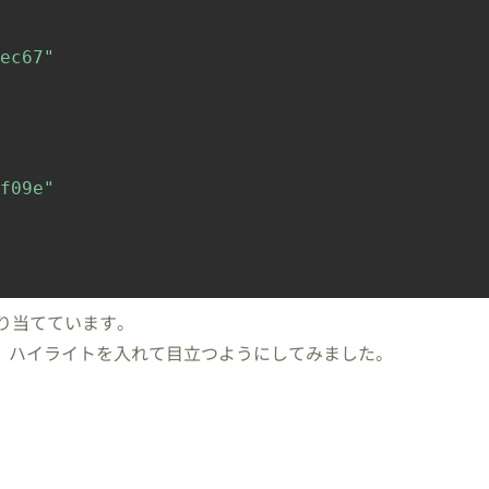
ec67"
f09e"
割り当てています。
、ハイライトを入れて目立つようにしてみました。