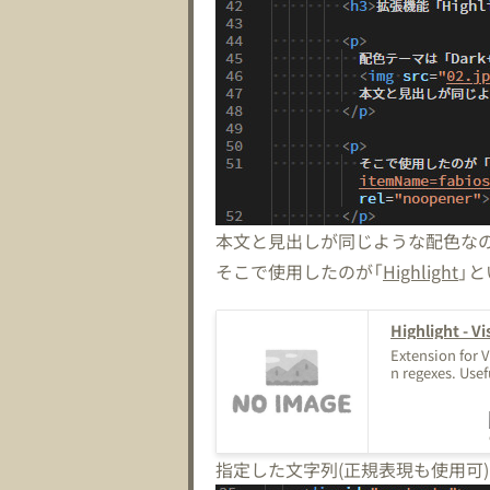
本文と見出しが同じような配色な
そこで使用したのが「
Highlight
」
Highlight - V
Extension for 
n regexes. Usef
指定した文字列(正規表現も使用可