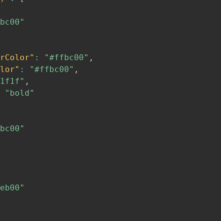
bc00"
rColor"
:
"#ffbc00"
,
lor"
:
"#ffbc00"
,
1f1f"
,
"bold"
bc00"
eb00"