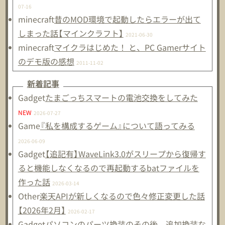
07-16
minecraft
昔のMOD環境で起動したらエラーが出て
しまった話【マインクラフト】
2021-06-30
minecraft
マイクラはじめた！ と、PC Gamerサイト
のデモ版の感想
2011-11-02
新着記事
Gadget
たまごっちスマートの電池交換をしてみた
NEW
2026-07-27
Game
『私を構成するゲーム』について語ってみる
2026-06-09
Gadget
【追記有】WaveLink3.0がスリープから復帰す
ると機能しなくなるので再起動するbatファイルを
作った話
2026-03-14
Other
楽天APIが新しくなるので色々修正変更した話
【2026年2月】
2026-02-17
Gadget
パソコンのパーツ換装のその後、追加換装な