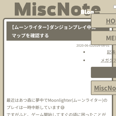
HO
【ムーンライター】ダンジョンプレイ中に
マップを確認する
ME
2020-06-02
2026-08-01
記事
メガク
サイト
MiscNo
最近はあつ森に夢中でMoonlighter(ムーンライター)の
プレイは一時中断しています😅
ですがふと、ゲーム開始してすぐの頃に困ったことが