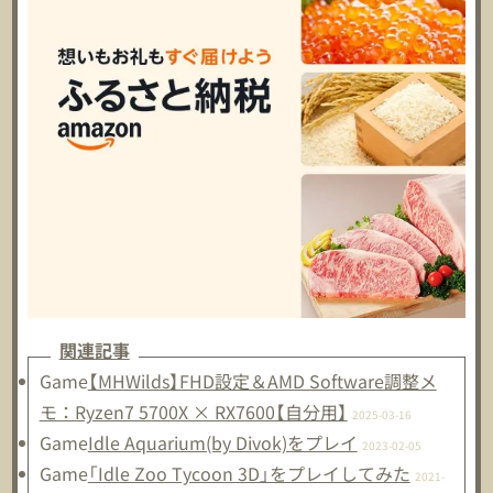
関連記事
Game
【MHWilds】FHD設定＆AMD Software調整メ
モ：Ryzen7 5700X × RX7600【自分用】
2025-03-16
Game
Idle Aquarium(by Divok)をプレイ
2023-02-05
Game
「Idle Zoo Tycoon 3D」をプレイしてみた
2021-