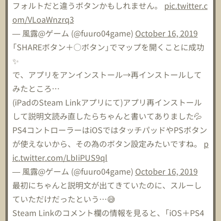
フォルトだと違うボタンかもしれません。
pic.twitter.c
om/VLoaWnzrq3
— 風露@ゲーム (@fuuro04game)
October 16, 2019
「SHAREボタン＋○ボタン」でマップを開くことに成功
✨
で、アプリをアンインストール→再インストールして
みたところ…
(iPadのSteam Linkアプリにて)アプリ再インストール
して説明文読み直したらちゃんと書いてありました💦
PS4コントローラーはiOSではタッチパッドやPSボタン
が使えないから、その為のボタン設定みたいですね。
p
ic.twitter.com/LbIiPUS9ql
— 風露@ゲーム (@fuuro04game)
October 16, 2019
最初にちゃんと説明文が出てきていたのに、スルーし
ていただけだったという…😅
Steam Linkのコメント欄の情報を見ると、「iOS＋PS4