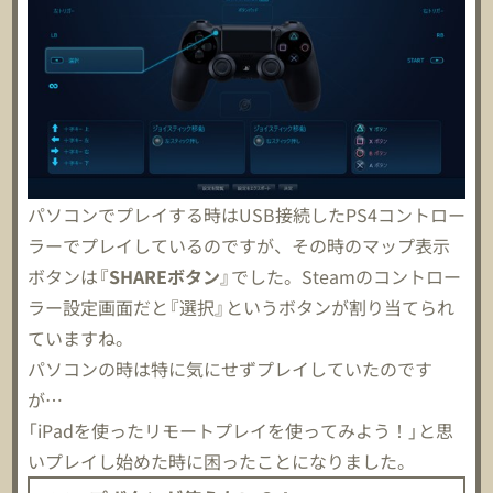
パソコンでプレイする時はUSB接続したPS4コントロー
ラーでプレイしているのですが、その時のマップ表示
ボタンは『
SHAREボタン
』でした。Steamのコントロー
ラー設定画面だと『選択』というボタンが割り当てられ
ていますね。
パソコンの時は特に気にせずプレイしていたのです
が…
「iPadを使ったリモートプレイを使ってみよう！」と思
いプレイし始めた時に困ったことになりました。